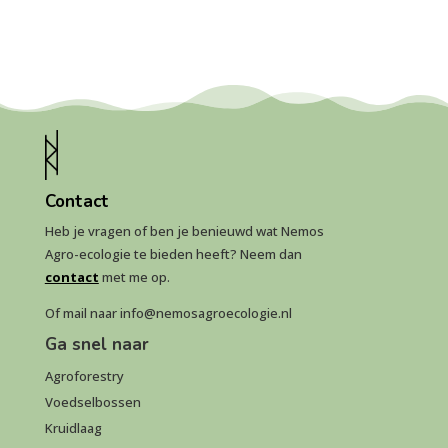
Contact
Heb je vragen of ben je benieuwd wat Nemos
Agro-ecologie te bieden heeft? Neem dan
contact
met me op.
Of mail naar info@nemosagroecologie.nl
Ga snel naar
Agroforestry
Voedselbossen
Kruidlaag