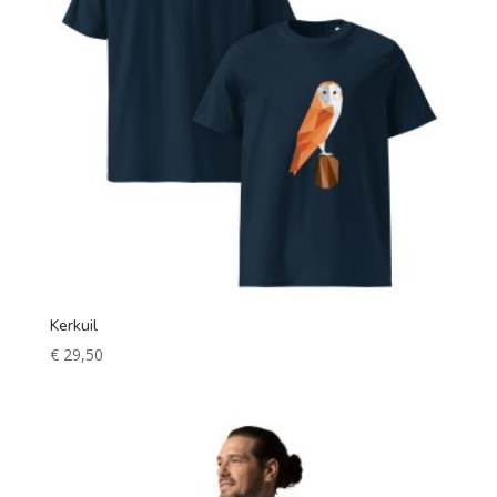
Kerkuil
€
29,50