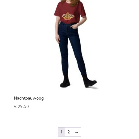
Nachtpauwoog
€
29,50
1
2
→