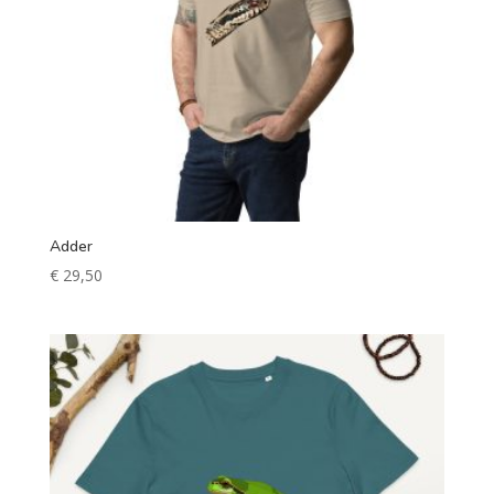
Adder
€
29,50